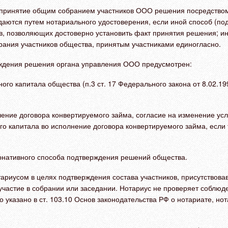
РФ принятие общим собранием участников ООО решения посредством
даются путем нотариального удостоверения, если иной способ (по
тв, позволяющих достоверно установить факт принятия решения; и
ания участников общества, принятым участниками единогласно.
ждения решения органа управления ООО предусмотрен:
ного капитала общества (п.3 ст. 17 Федерального закона от 8.02.
ение договора конвертируемого займа, согласие на изменение усло
го капитала во исполнение договора конвертируемого займа, если т
рнативного способа подтверждения решений общества.
ариусом в целях подтверждения состава участников, присутствова
а участие в собрании или заседании. Нотариус не проверяет соблю
о указано в ст. 103.10 Основ законодательства РФ о нотариате, н