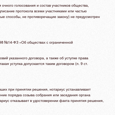
 очного голосования и состав участников общества,
дписание протокола всеми участниками или частью
ные способы, не противоречащие закону) не предусмотрен
1998 №14-ФЗ «Об обществах с ограниченной
вий указанного договора, а также об уступке права
акая уступка допускается таким договором (п. 9 ст.
вших при принятии решения, нотариус устанавливает
дение порядка созыва собрания или заседания органа
отариус отказывает в удостоверении факта принятия решения,