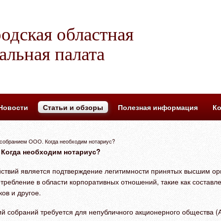
одская областная
альная палата
Новости
Статьи и обзоры
Полезная информация
Ко
собранием ООО. Когда необходим нотариус?
Когда необходим нотариус?
ствий является подтверждение легитимности принятых высшим ор
требление в области корпоративных отношений, такие как состав
ов и другое.
 собраний требуется для непубличного акционерного общества (А